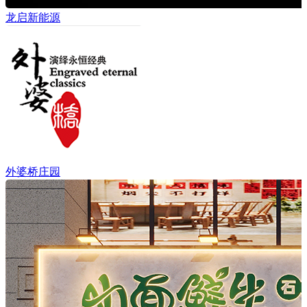
龙启新能源
外婆桥庄园