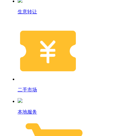
生意转让
二手市场
本地服务