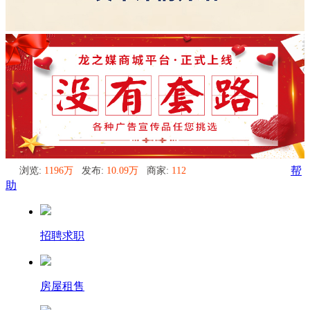
浏览:
1196万
发布:
10.09万
商家:
112
帮
助
招聘求职
房屋租售