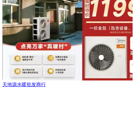
天地源水暖批发商行