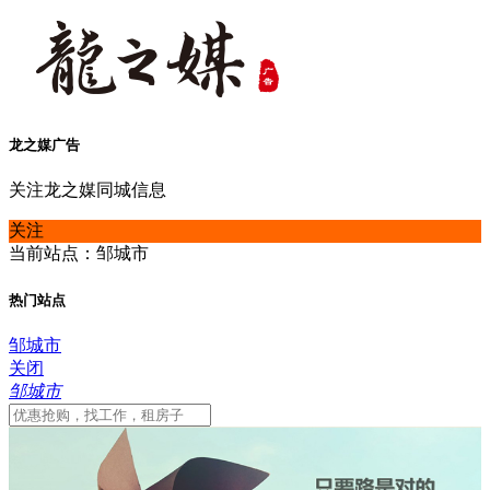
龙之媒广告
关注龙之媒同城信息
关注
当前站点：邹城市
热门站点
邹城市
关闭
邹城市