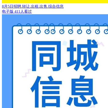
8月5日招聘.转让.出租.出售.综合信息
电子版
411人看过