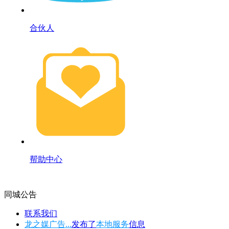
合伙人
帮助中心
同城公告
联系我们
龙之媒广告...
发布了
本地服务
信息