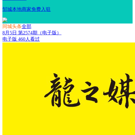
邹城本地商家免费入驻
同城头条
全部
8月5日 第2574期（电子版）
电子版
460人看过