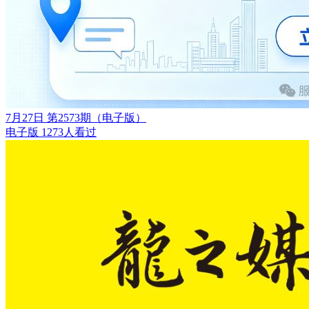
7月27日 第2573期（电子版）
电子版
1273人看过