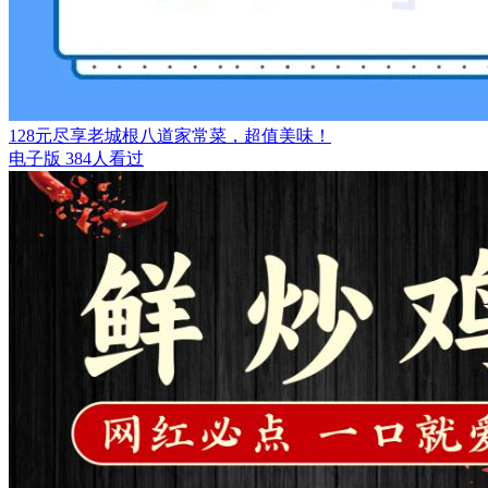
128元尽享老城根八道家常菜，超值美味！
电子版
384人看过