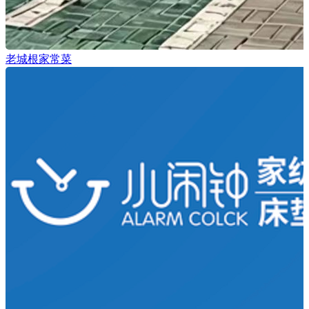
老城根家常菜