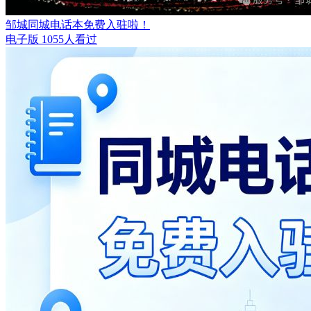
邹城同城电话本免费入驻啦！
电子版
1055人看过