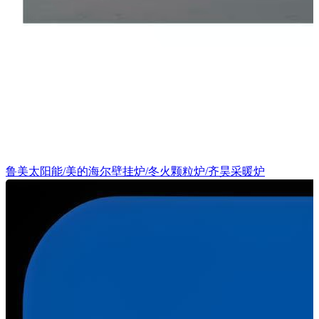
鲁美太阳能/美的海尔壁挂炉/冬火颗粒炉/齐昊采暖炉