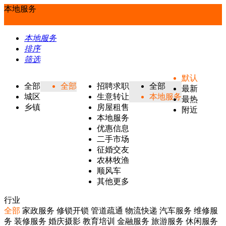
本地服务
本地服务
排序
筛选
默认
全部
全部
招聘求职
全部
最新
城区
生意转让
本地服务
最热
乡镇
房屋租售
附近
本地服务
优惠信息
二手市场
征婚交友
农林牧渔
顺风车
其他更多
行业
全部
家政服务
修锁开锁
管道疏通
物流快递
汽车服务
维修服
务
装修服务
婚庆摄影
教育培训
金融服务
旅游服务
休闲服务